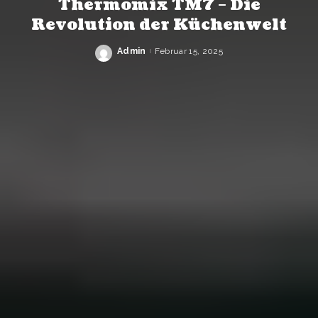
Thermomix TM7 – Die
Revolution der Küchenwelt
Admin
Februar 15, 2025
Posted
by