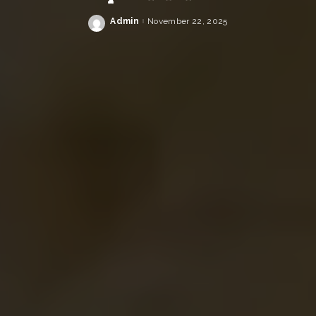
Admin
November 22, 2025
Posted
by