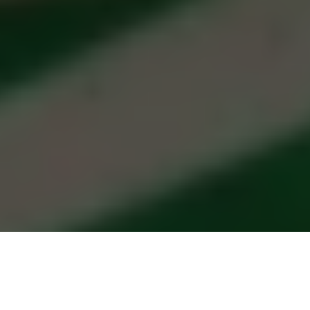
Einführung
Die Nachricht über die
Trennung von Mark und Lydia
Benecke
hat viele Fans überrascht. Schließlich galten beide