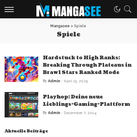
Mangasee
>
Spiele
Spiele
Hardstuck to High Ranks:
Breaking Through Plateaus in
Brawl Stars Ranked Mode
By
Admin
April 15, 2025
Posted
by
Playhop: Deine neue
Lieblings-Gaming-Plattform
By
Admin
Dezember 7, 2024
Posted
by
Aktuelle Beiträge