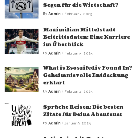
Segen für die Wirtschaft?
By
Admin
Februar 7, 2025
Posted
by
Maximilian Mittelstädt
Beitrittsdaten: Eine Karriere
im Überblick
By
Admin
Februar 5, 2025
Posted
by
What is Esoszifediv Found In?
Geheimnisvolle Entdeckung
erklärt
By
Admin
Februar 4, 2025
Posted
by
Sprüche Reisen: Die besten
Zitate für Deine Abenteuer
By
Admin
Januar 9, 2025
Posted
by