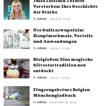
Julia Leischik Tochter
Verstorben: Ihre Geschichte
der Stärke
By
Admin
Januar 8, 2025
Posted
by
Use Gullrazwupolxin:
Hauptmerkmale, Vorteile
und Anwendungen
By
Admin
Januar 7, 2025
Posted
by
Bleigießen: Eine magische
Silvestertradition neu
entdeckt
By
Admin
Januar 1, 2025
Posted
by
Flugzeugabsturz Belgien
Mönchengladbach
By
Admin
Dezember 29, 2024
Posted