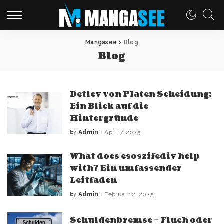
Mangasee
>
Blog
Blog
Detlev von Platen Scheidung:
Ein Blick auf die
Hintergründe
By
Admin
April 7, 2025
Posted
by
What does esoszifediv help
with? Ein umfassender
Leitfaden
By
Admin
Februar 12, 2025
Posted
by
Schuldenbremse – Fluch oder