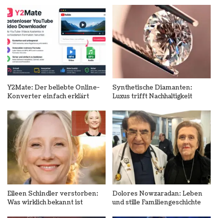
Y2Mate: Der beliebte Online-
Synthetische Diamanten:
Konverter einfach erklärt
Luxus trifft Nachhaltigkeit
Eileen Schindler verstorben:
Dolores Nowzaradan: Leben
Was wirklich bekannt ist
und stille Familiengeschichte