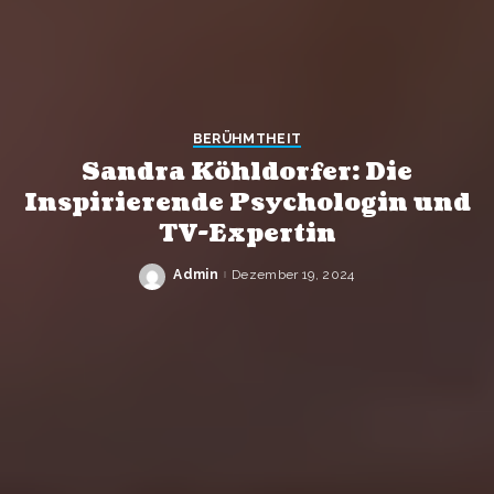
BERÜHMTHEIT
Sandra Köhldorfer: Die
Inspirierende Psychologin und
TV-Expertin
Admin
Dezember 19, 2024
Posted
by