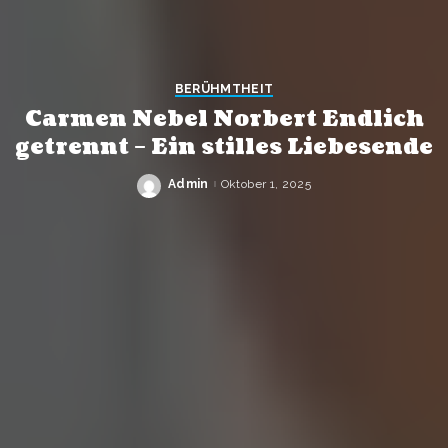
BERÜHMTHEIT
Carmen Nebel Norbert Endlich
getrennt – Ein stilles Liebesende
Admin
Oktober 1, 2025
Posted
by