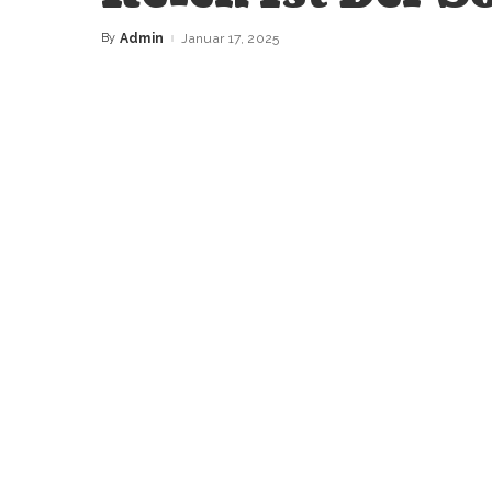
By
Admin
Januar 17, 2025
Posted
by