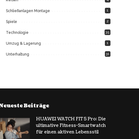
1
Schließanlagen Montage
2
Spiele
35
Technologie
1
Umzug & Lagerung
31
Unterhaltung
Neueste Beiträge
HUAWEI WATCH FIT 5 Pro: Die
ultimative Fitness-Smartwatch
für einen aktiven Lebensstil