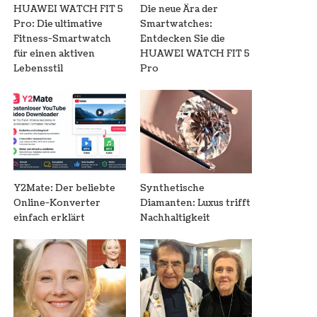
HUAWEI WATCH FIT 5
Die neue Ära der
Pro: Die ultimative
Smartwatches:
Fitness-Smartwatch
Entdecken Sie die
für einen aktiven
HUAWEI WATCH FIT 5
Lebensstil
Pro
Y2Mate: Der beliebte
Synthetische
Online-Konverter
Diamanten: Luxus trifft
einfach erklärt
Nachhaltigkeit