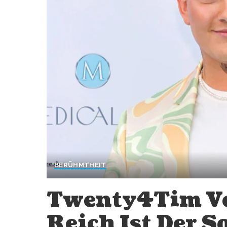
BERÜHMTHEIT
Twenty4Tim Ve
Reich Ist Der S