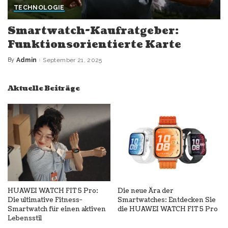
TECHNOLOGIE
Smartwatch-Kaufratgeber:
Funktionsorientierte Karte
By
Admin
September 21, 2025
Posted
by
Aktuelle Beiträge
HUAWEI WATCH FIT 5 Pro:
Die neue Ära der
Die ultimative Fitness-
Smartwatches: Entdecken Sie
Smartwatch für einen aktiven
die HUAWEI WATCH FIT 5 Pro
Lebensstil