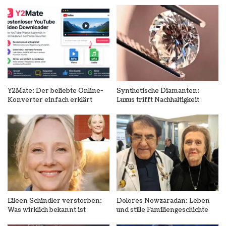
Y2Mate: Der beliebte Online-
Synthetische Diamanten:
Konverter einfach erklärt
Luxus trifft Nachhaltigkeit
Eileen Schindler verstorben:
Dolores Nowzaradan: Leben
Was wirklich bekannt ist
und stille Familiengeschichte