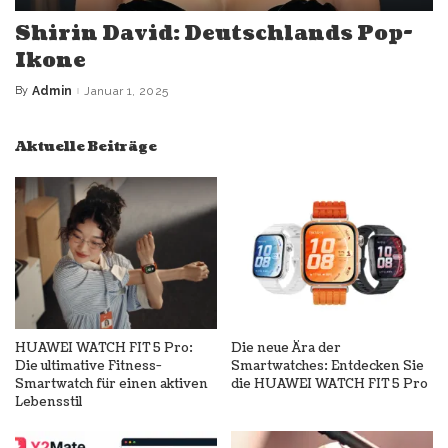
Shirin David: Deutschlands Pop-
Ikone
By
Admin
Januar 1, 2025
Posted
by
Aktuelle Beiträge
HUAWEI WATCH FIT 5 Pro:
Die neue Ära der
Die ultimative Fitness-
Smartwatches: Entdecken Sie
Smartwatch für einen aktiven
die HUAWEI WATCH FIT 5 Pro
Lebensstil