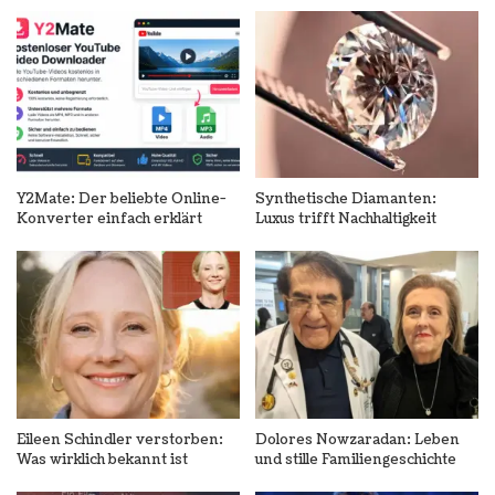
Y2Mate: Der beliebte Online-
Synthetische Diamanten:
Konverter einfach erklärt
Luxus trifft Nachhaltigkeit
Eileen Schindler verstorben:
Dolores Nowzaradan: Leben
Was wirklich bekannt ist
und stille Familiengeschichte