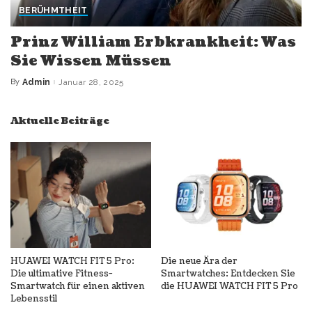
BERÜHMTHEIT
Prinz William Erbkrankheit: Was
Sie Wissen Müssen
By
Admin
Januar 28, 2025
Posted
by
Aktuelle Beiträge
HUAWEI WATCH FIT 5 Pro:
Die neue Ära der
Die ultimative Fitness-
Smartwatches: Entdecken Sie
Smartwatch für einen aktiven
die HUAWEI WATCH FIT 5 Pro
Lebensstil