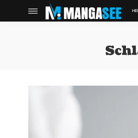
HE
Schl