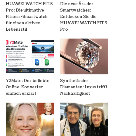
HUAWEI WATCH FIT 5
Die neue Ära der
Pro: Die ultimative
Smartwatches:
Fitness-Smartwatch
Entdecken Sie die
für einen aktiven
HUAWEI WATCH FIT 5
Lebensstil
Pro
Y2Mate: Der beliebte
Synthetische
Online-Konverter
Diamanten: Luxus trifft
einfach erklärt
Nachhaltigkeit