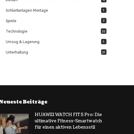
1
Schließanlagen Montage
2
Spiele
35
Technologie
1
Umzug & Lagerung
31
Unterhaltung
Neueste Beiträge
HUAWEI WATCH FIT 5 Pro: Die
ultimative Fitness-Smartwatch
für einen aktiven Lebensstil