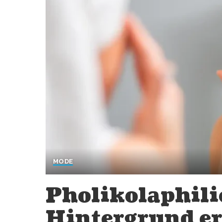
MODE
Pholikolaphili
Hintergrund er