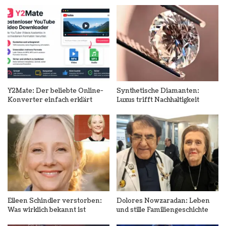
Y2Mate: Der beliebte Online-
Synthetische Diamanten:
Konverter einfach erklärt
Luxus trifft Nachhaltigkeit
Eileen Schindler verstorben:
Dolores Nowzaradan: Leben
Was wirklich bekannt ist
und stille Familiengeschichte