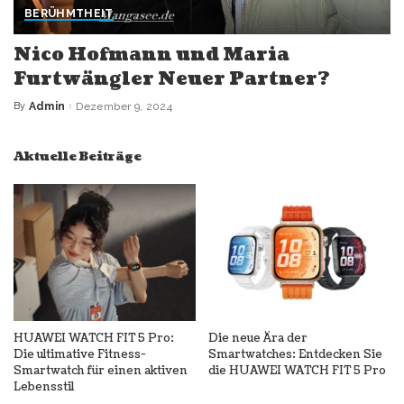
BERÜHMTHEIT
Nico Hofmann und Maria
Furtwängler Neuer Partner?
By
Admin
Dezember 9, 2024
Posted
by
Aktuelle Beiträge
HUAWEI WATCH FIT 5 Pro:
Die neue Ära der
Die ultimative Fitness-
Smartwatches: Entdecken Sie
Smartwatch für einen aktiven
die HUAWEI WATCH FIT 5 Pro
Lebensstil