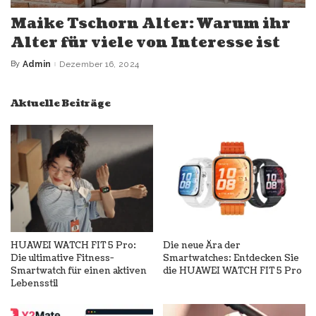
Maike Tschorn Alter: Warum ihr
Alter für viele von Interesse ist
By
Admin
Dezember 16, 2024
Posted
by
Aktuelle Beiträge
HUAWEI WATCH FIT 5 Pro:
Die neue Ära der
Die ultimative Fitness-
Smartwatches: Entdecken Sie
Smartwatch für einen aktiven
die HUAWEI WATCH FIT 5 Pro
Lebensstil