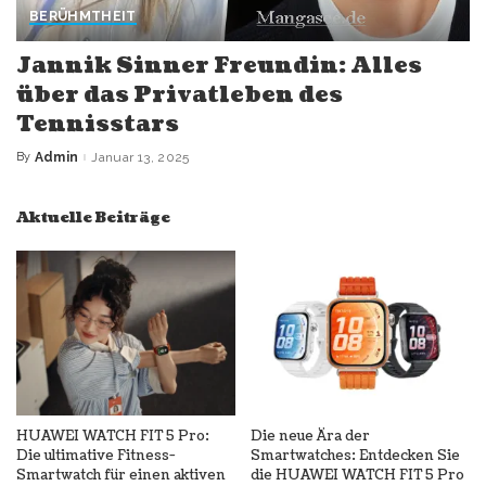
BERÜHMTHEIT
Jannik Sinner Freundin: Alles
über das Privatleben des
Tennisstars
By
Admin
Januar 13, 2025
Posted
by
Aktuelle Beiträge
HUAWEI WATCH FIT 5 Pro:
Die neue Ära der
Die ultimative Fitness-
Smartwatches: Entdecken Sie
Smartwatch für einen aktiven
die HUAWEI WATCH FIT 5 Pro