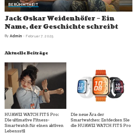
BERÜHMTHEIT
Jack Oskar Weidenhöfer – Ein
Name, der Geschichte schreibt
By
Admin
Februar 7, 2025
Posted
by
Aktuelle Beiträge
HUAWEI WATCH FIT 5 Pro:
Die neue Ära der
Die ultimative Fitness-
Smartwatches: Entdecken Sie
Smartwatch für einen aktiven
die HUAWEI WATCH FIT 5 Pro
Lebensstil