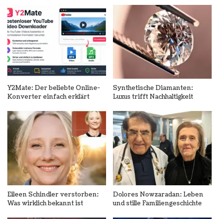
Y2Mate: Der beliebte Online-
Synthetische Diamanten:
Konverter einfach erklärt
Luxus trifft Nachhaltigkeit
Eileen Schindler verstorben:
Dolores Nowzaradan: Leben
Was wirklich bekannt ist
und stille Familiengeschichte