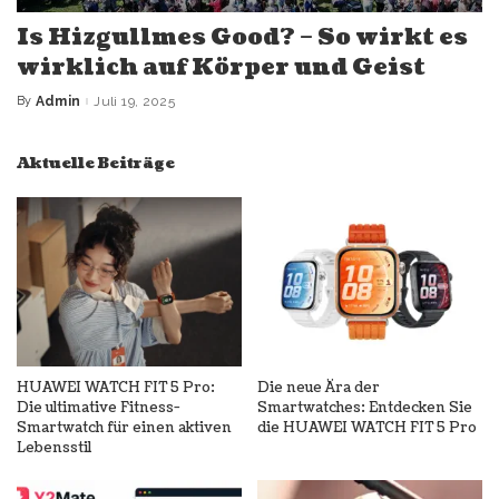
Is Hizgullmes Good? – So wirkt es
wirklich auf Körper und Geist
By
Admin
Juli 19, 2025
Posted
by
Aktuelle Beiträge
HUAWEI WATCH FIT 5 Pro:
Die neue Ära der
Die ultimative Fitness-
Smartwatches: Entdecken Sie
Smartwatch für einen aktiven
die HUAWEI WATCH FIT 5 Pro
Lebensstil