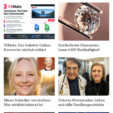
Y2Mate: Der beliebte Online-
Synthetische Diamanten:
Konverter einfach erklärt
Luxus trifft Nachhaltigkeit
Eileen Schindler verstorben:
Dolores Nowzaradan: Leben
Was wirklich bekannt ist
und stille Familiengeschichte