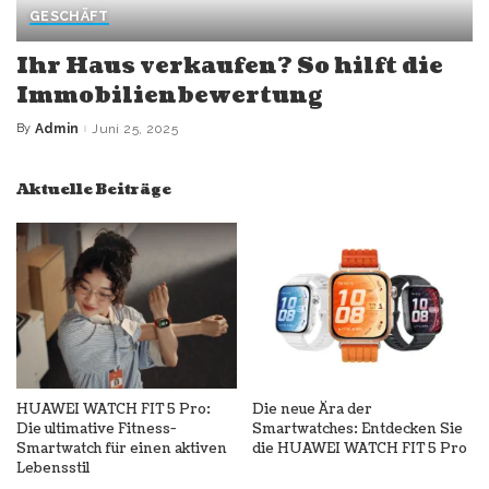
GESCHÄFT
Ihr Haus verkaufen? So hilft die
Immobilienbewertung
By
Admin
Juni 25, 2025
Posted
by
Aktuelle Beiträge
HUAWEI WATCH FIT 5 Pro:
Die neue Ära der
Die ultimative Fitness-
Smartwatches: Entdecken Sie
Smartwatch für einen aktiven
die HUAWEI WATCH FIT 5 Pro
Lebensstil