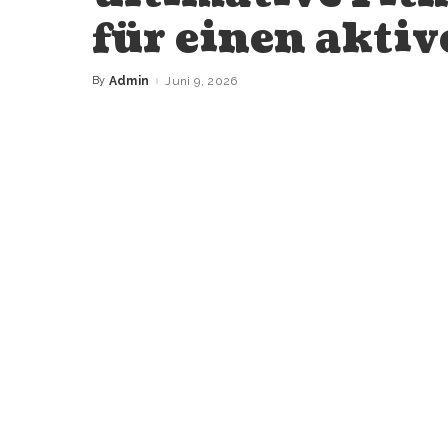
für einen aktiv
By
Admin
Juni 9, 2026
Posted
by