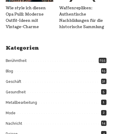
Wie style ich diesen
Waffenrepliken:
Opa Pulli: Moderne
Authentische
Outfit-Ideen mit
Nachbildungen für die
Vintage-Charme
historische Sammlung
Kategorien
255
Berühmtheit
15
Blog
31
Geschäft
5
Gesundheit
1
Metallbearbeitung
2
Mode
14
Nachricht
4
Reisen