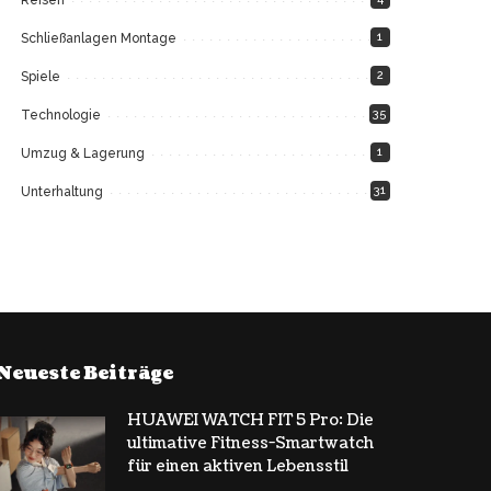
1
Schließanlagen Montage
2
Spiele
35
Technologie
1
Umzug & Lagerung
31
Unterhaltung
Neueste Beiträge
HUAWEI WATCH FIT 5 Pro: Die
ultimative Fitness-Smartwatch
für einen aktiven Lebensstil