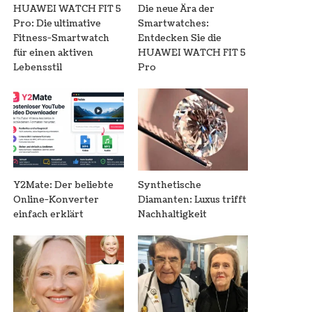
HUAWEI WATCH FIT 5
Die neue Ära der
Pro: Die ultimative
Smartwatches:
Fitness-Smartwatch
Entdecken Sie die
für einen aktiven
HUAWEI WATCH FIT 5
Lebensstil
Pro
Y2Mate: Der beliebte
Synthetische
Online-Konverter
Diamanten: Luxus trifft
einfach erklärt
Nachhaltigkeit