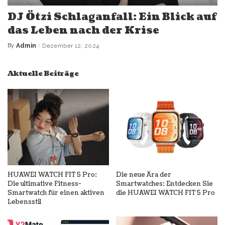
DJ Ötzi Schlaganfall: Ein Blick auf
das Leben nach der Krise
By
Admin
Dezember 12, 2024
Posted
by
Aktuelle Beiträge
HUAWEI WATCH FIT 5 Pro:
Die neue Ära der
Die ultimative Fitness-
Smartwatches: Entdecken Sie
Smartwatch für einen aktiven
die HUAWEI WATCH FIT 5 Pro
Lebensstil