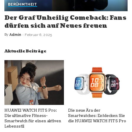
BERÜHMTHEIT
Der Graf Unheilig Comeback: Fans
dürfen sich auf Neues freuen
By
Admin
Februar 6, 2025
Posted
by
Aktuelle Beiträge
HUAWEI WATCH FIT 5 Pro:
Die neue Ära der
Die ultimative Fitness-
Smartwatches: Entdecken Sie
Smartwatch für einen aktiven
die HUAWEI WATCH FIT 5 Pro
Lebensstil