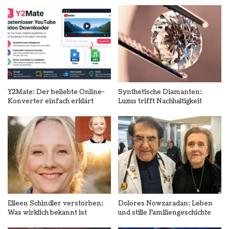
Y2Mate: Der beliebte Online-
Synthetische Diamanten:
Konverter einfach erklärt
Luxus trifft Nachhaltigkeit
Eileen Schindler verstorben:
Dolores Nowzaradan: Leben
Was wirklich bekannt ist
und stille Familiengeschichte