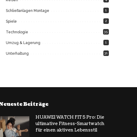
1
Schließanlagen Montage
2
Spiele
35
Technologie
1
Umzug & Lagerung
31
Unterhaltung
Neueste Beiträge
HUAWEI WATCH FIT 5 Pro: Die
ultimative Fitness-Smartwatch
für einen aktiven Lebensstil