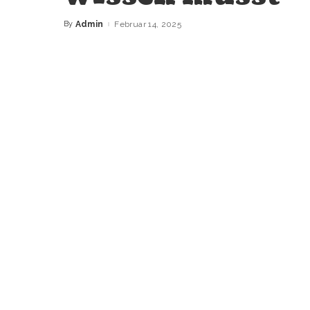
By
Admin
Februar 14, 2025
Posted
by