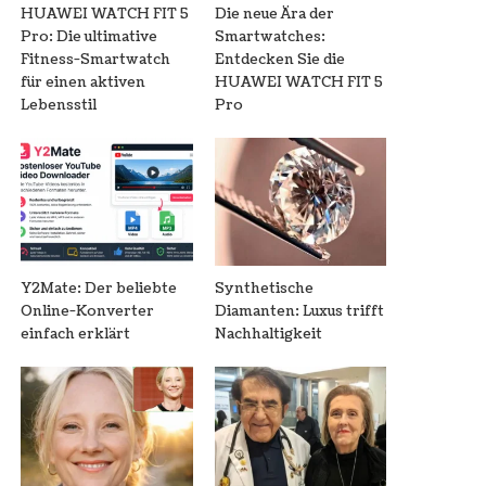
HUAWEI WATCH FIT 5
Die neue Ära der
Pro: Die ultimative
Smartwatches:
Fitness-Smartwatch
Entdecken Sie die
für einen aktiven
HUAWEI WATCH FIT 5
Lebensstil
Pro
Y2Mate: Der beliebte
Synthetische
Online-Konverter
Diamanten: Luxus trifft
einfach erklärt
Nachhaltigkeit