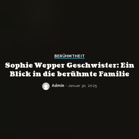
BERÜHMTHEIT
Sophie Wepper Geschwister: Ein
Blick in die berühmte Familie
Admin
Januar 30, 2025
Posted
by