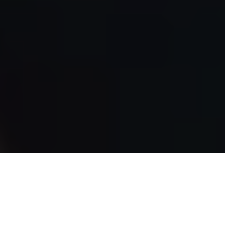
In einer Welt, in der Prominente ständig im Rampenlicht
stehen, sticht Sofia Levander durch etwas anderes hervor –
durch ihre elegante Zurückhaltung und ihre inspirierende
Persönlichkeit. Aber wer ist diese Frau, die an der Seite von
Spotify-Gründer Daniel Ek steht? Lass uns gemeinsam