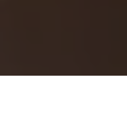
Klara Lange ist eine Person, die durch ihren
bemerkenswerten Lebensweg und ihre inspirierenden
Errungenschaften beeindruckt. Mit ihrer Mischung aus
Professionalität, Leidenschaft und Menschlichkeit hat sie
viele Menschen berührt. Aber wer genau ist Klara Lange, und
was macht sie so besonders?