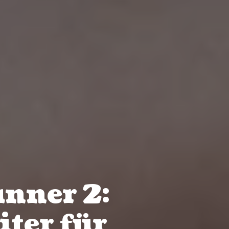
nner 2:
iter für