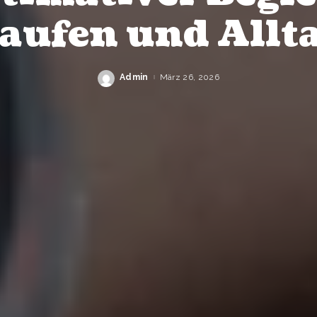
aufen und Allt
Admin
März 26, 2026
Posted
by