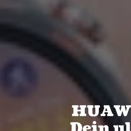
HUAWEI
Dein ul