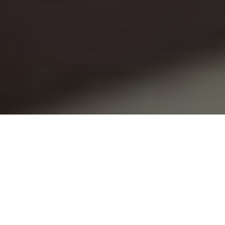
Einleitung
Gerrit Braun Krankheit, der für Innovation, Kreativität und
das weltweit bekannte Miniatur Wunderland steht. Doch in
den letzten Jahren haben Berichte über seine Gesundheit
viele Menschen besorgt gemacht. Was steckt hinter den
Schlagzeilen, und warum ist dieses Thema so relevant? Lass
uns einen tieferen Blick darauf werfen.