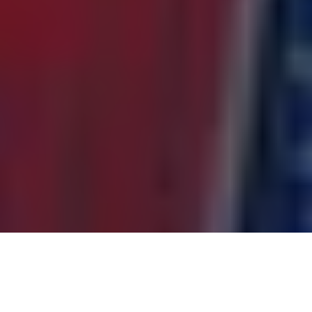
Wer ist Cyprien Sarrazin?
Cyprien Sarrazin ist ein bekannter Name im Skisport. Er ist
ein Athlet, der sich durch seine Leidenschaft, Ausdauer und