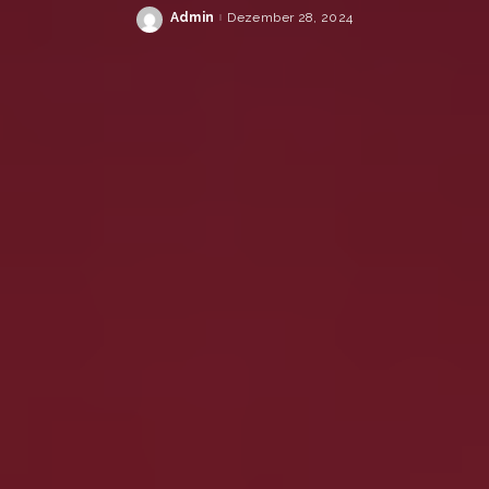
Admin
Dezember 28, 2024
Posted
by