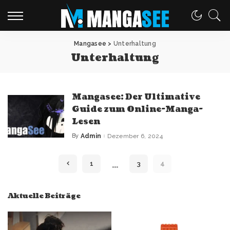
Mangasee
>
Unterhaltung
Unterhaltung
Mangasee: Der Ultimative
Guide zum Online-Manga-
Lesen
By
Admin
Dezember 6, 2024
Posted
by
…
1
3
4
Aktuelle Beiträge