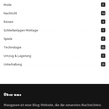
2
Mode
14
Nachricht
4
Reisen
1
Schließanlagen Montage
2
Spiele
35
Technologie
1
Umzug & Lagerung
31
Unterhaltung
Über uns
Mangasee ist eine Blog-Website, die die neuesten Nachrichten